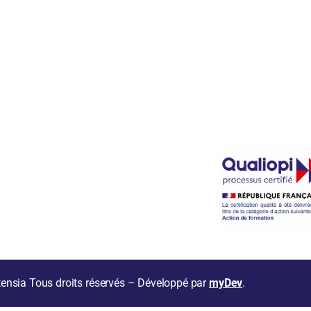
+33 6 09 61 2
contact@compe
ensia
Tous droits réservés – Développé par
myDev
.